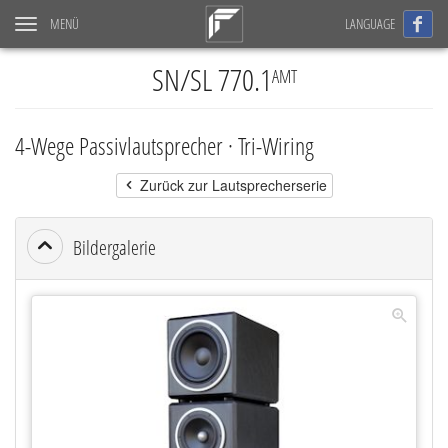
MENÜ
LANGUAGE
Navigation
ein-/ausblenden
SN/SL 770.1
AMT
4-Wege Passivlautsprecher ·
Tri-Wiring
Zurück zur Lautsprecherserie
Bildergalerie